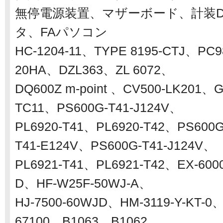
無停電源装置、マザーボード、計装D
タ、FAパソコン
HC-1204-11、TYPE 8195-CTJ、PC
20HA、DZL363、ZL 6072、
DQ600Z m-point 、CV500-LK201、
TC11、PS600G-T41-J124V、
PL6920-T41、PL6920-T42、PS600G
T41-E124V、PS600G-T41-J124V、
PL6921-T41、PL6921-T42、EX-600
D、HF-W25F-50WJ-A、
HJ-7500-60WJD、HM-3119-Y-KT-0
67100、B1063、B1062、